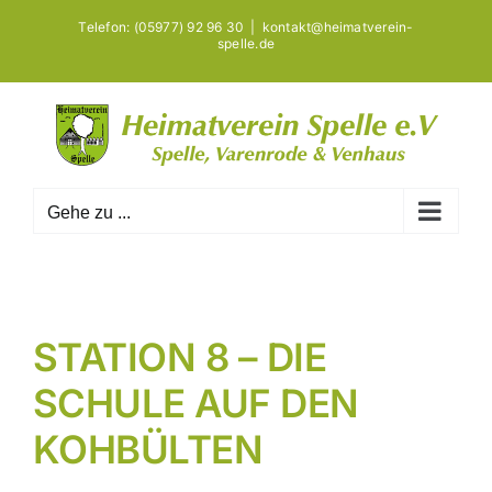
Zum
Telefon: (05977) 92 96 30
|
kontakt@heimatverein-
Inhalt
spelle.de
springen
Gehe zu ...
STATION 8 – DIE
SCHULE AUF DEN
KOHBÜLTEN