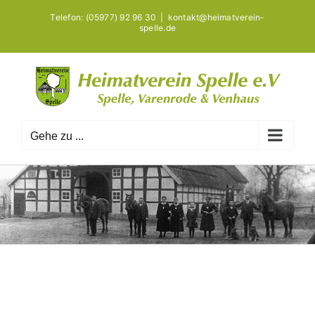
Zum
Telefon: (05977) 92 96 30
|
kontakt@heimatverein-
Inhalt
spelle.de
springen
Gehe zu ...